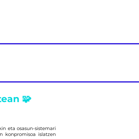
tean 🧩
in eta osasun-sistemari
n konpromisoa islatzen