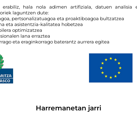
 erabiliz, hala nola adimen artifiziala, datuen analisia
horiek laguntzen dute:
goa, pertsonalizatuagoa eta proaktiboagoa bultzatzea
a eta asistentzia-kalitatea hobetzea
ilera optimizatzea
sionalen lana erraztea
rago eta eraginkorrago baterantz aurrera egitea
Harremanetan jarri