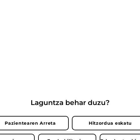
Laguntza behar duzu?
Pazientearen Arreta
Hitzordua eskatu