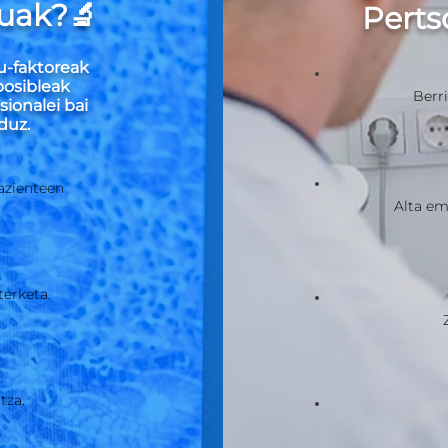
tuak?🔬
Perts
u-faktoreak
 posibleak
Berr
sionalei bai
duz.
pazienteen
Alta em
terketa.
tza.