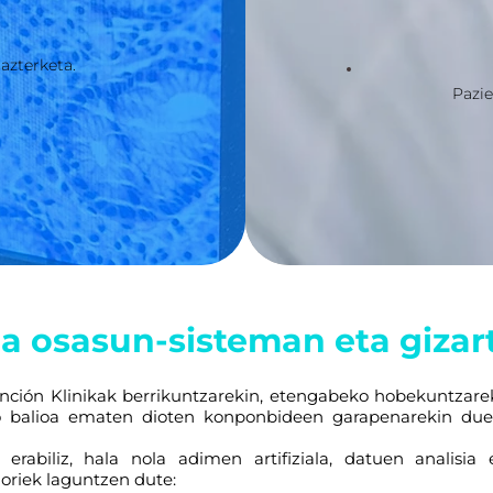
azterketa.
Pazie
a osasun-sisteman eta gizar
nción Klinikak berrikuntzarekin, etengabeko hobekuntzare
ko balioa ematen dioten konponbideen garapenarekin due
 erabiliz, hala nola adimen artifiziala, datuen analisia
 horiek laguntzen dute: