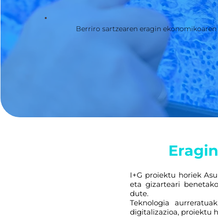
Berriro sartzearen eragin ekonomikoaren 
Eragin
I+G proiektu horiek Asu
eta gizarteari beneta
dute.
Teknologia aurreratuak
digitalizazioa, proiektu