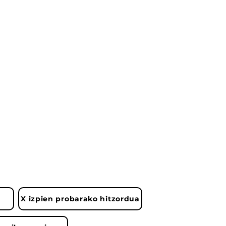
X izpien probarako hitzordua