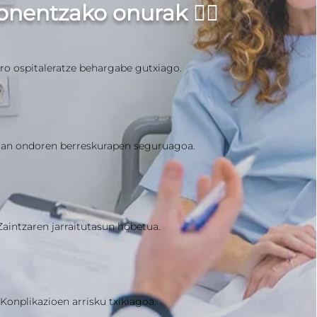
onentzako onurak 👍🏻
iro ospitaleratze behargabe gutxiago.
an ondoren berreskurapen seguruagoa.
Zaintzaren jarraitutasun hobetua.
Konplikazioen arrisku txikiagoa.