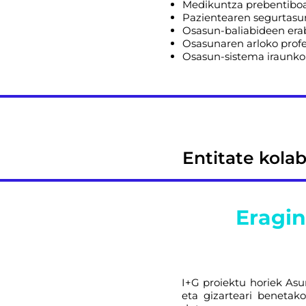
Medikuntza prebentiboa
Pazientearen segurtasun
Osasun-baliabideen erab
Osasunaren arloko profe
Osasun-sistema iraunkor
Entitate kolab
Eragin
I+G proiektu horiek Asu
eta gizarteari beneta