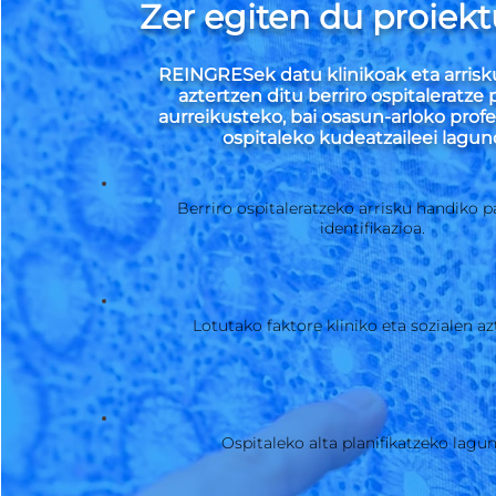
Zer egiten du proiek
REINGRESek datu klinikoak eta arrisk
aztertzen ditu berriro ospitaleratze
aurreikusteko, bai osasun-arloko profe
ospitaleko kudeatzaileei lagun
Berriro ospitaleratzeko arrisku handiko 
identifikazioa.
Lotutako faktore kliniko eta sozialen az
Ospitaleko alta planifikatzeko lagun