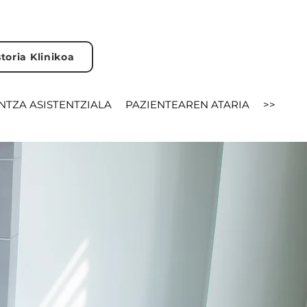
storia Klinikoa
NTZA ASISTENTZIALA
PAZIENTEAREN ATARIA
>>