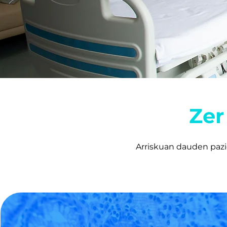
Zer
Arriskuan dauden pazie