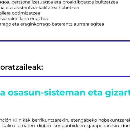
goa, pertsonalizatuagoa eta proaktiboagoa bultzatzea
a eta asistentzia-kalitatea hobetzea
ilera optimizatzea
sionalen lana erraztea
rago eta eraginkorrago baterantz aurrera egitea
oratzaileak:
a osasun-sisteman eta gizar
nción Klinikak berrikuntzarekin, etengabeko hobekuntzarek
ko balioa ematen dioten konponbideen garapenarekin due