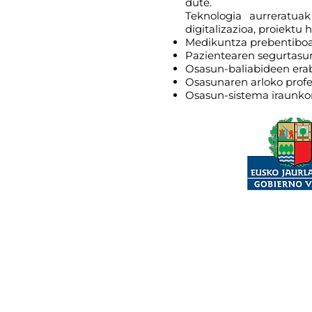
dute.
Teknologia aurreratuak
digitalizazioa, proiektu 
Medikuntza prebentiboa
Pazientearen segurtasun
Osasun-baliabideen erab
Osasunaren arloko profe
Osasun-sistema iraunkor