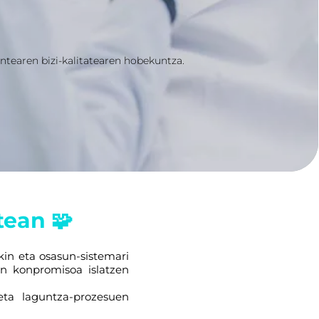
ntearen bizi-kalitatearen hobekuntza.
tean 🧩
kin eta osasun-sistemari
n konpromisoa islatzen
 eta laguntza-prozesuen