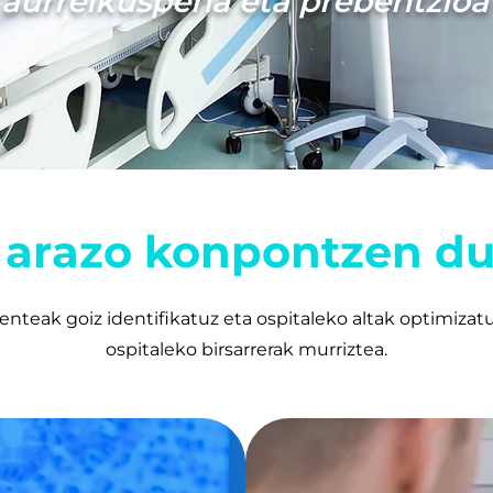
aurreikuspena eta prebentzioa
 arazo konpontzen du
nteak goiz identifikatuz eta ospitaleko altak optimizat
ospitaleko birsarrerak murriztea.