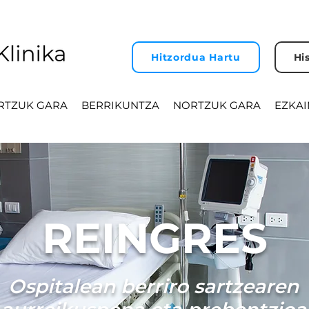
Hitzordua Hartu
Hi
RTZUK GARA
BERRIKUNTZA
NORTZUK GARA
EZKAI
REINGRES
Ospitalean berriro sartzearen