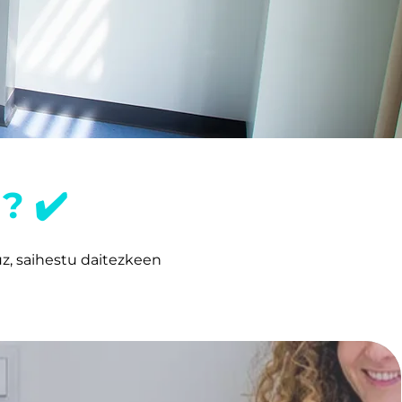
? ✔️
uz, saihestu daitezkeen