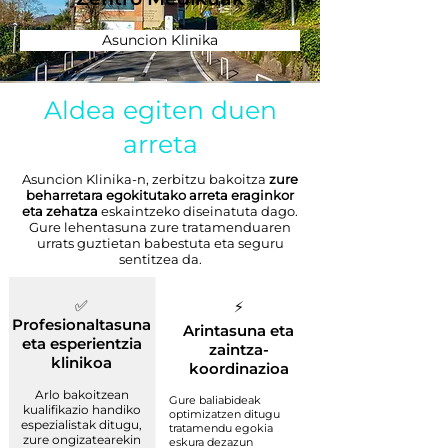
Asuncion Klinika
Aldea egiten duen
arreta
Asuncion Klinika-n, zerbitzu bakoitza
zure
beharretara egokitutako arreta eraginkor
eta zehatza
eskaintzeko diseinatuta dago.
Gure lehentasuna zure tratamenduaren
urrats guztietan babestuta eta seguru
sentitzea da.
✅
⚡
Profesionaltasuna
Arintasuna eta
eta esperientzia
zaintza-
klinikoa
koordinazioa
Arlo bakoitzean
Gure baliabideak
kualifikazio handiko
optimizatzen ditugu
espezialistak ditugu,
tratamendu egokia
zure ongizatearekin
eskura dezazun