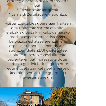
ordutegia beteko duen intensivista
bat.
* Erizaintzako langileak.
* Larrialdi Zerbitzuaren laguntza.
Asistentzia-taldeak bere gain hartzen
ditu unitateko sarrera eta alta-
erabakiak, baita klinikako gainerako
mediku espezialistei asistentzia-
balorazioa eskatzea ere; izan ere,
espezialista horiek lehentasunez
laguntzen diete ZEUko pazienteei.
Unitatean beren espezialitateko
pazienteren bat ingresatuta duten
zerbitzu guztiek bisita egiten dute
egunero, eta zainketa beharrekoak
koordinatzen dituzte guardiako
anestesistarekin.
Zentro Medikuak