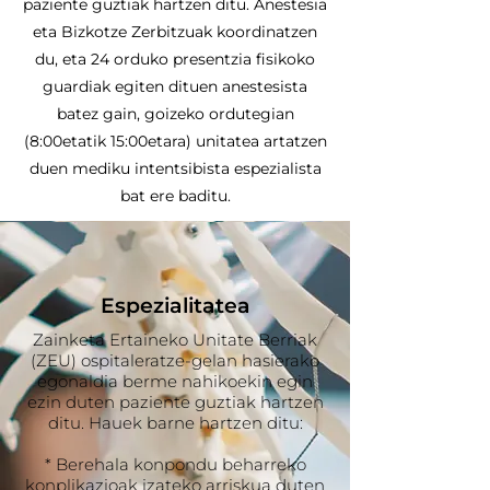
paziente guztiak hartzen ditu. Anestesia
eta Bizkotze Zerbitzuak koordinatzen
du, eta 24 orduko presentzia fisikoko
guardiak egiten dituen anestesista
batez gain, goizeko ordutegian
(8:00etatik 15:00etara) unitatea artatzen
duen mediku intentsibista espezialista
bat ere baditu.
Espezialitatea
Zainketa Ertaineko Unitate Berriak
(ZEU) ospitaleratze-gelan hasierako
egonaldia berme nahikoekin egin
ezin duten paziente guztiak hartzen
ditu. Hauek barne hartzen ditu:
* Berehala konpondu beharreko
konplikazioak izateko arriskua duten