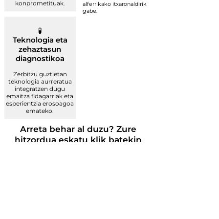
konprometituak.
alferrikako itxaronaldirik
gabe.
🧪
Teknologia eta
zehaztasun
diagnostikoa
Zerbitzu guztietan
teknologia aurreratua
integratzen dugu
emaitza fidagarriak eta
esperientzia erosoagoa
emateko.
Arreta behar al duzu? Zure
hitzordua eskatu klik batekin
Hitzordua artu