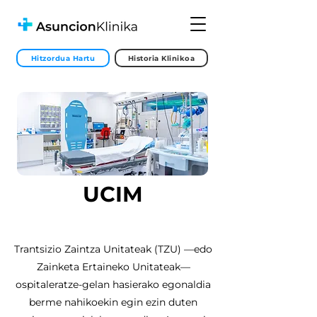
Hitzordua Hartu
Historia Klinikoa
UCIM
Trantsizio Zaintza Unitateak (TZU) —edo
Zainketa Ertaineko Unitateak—
ospitaleratze-gelan hasierako egonaldia
berme nahikoekin egin ezin duten