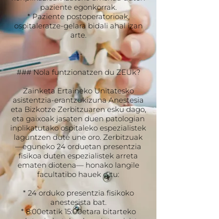
paziente egonkorrak.
* Paziente postoperatorioak,
ospitaleratze-gelara bidali ahal izan
arte.
---
### Nola funtzionatzen du ZEUk?
Zainketa Ertaineko Unitatesko
asistentzia-erantzukizuna Anestesia
eta Bizkotze Zerbitzuaren esku dago,
eta gaixoak jasaten duen patologian
inplikatutako ospitaleko espezialistek
laguntzen dute une oro. Zerbitzuak
—eguneko 24 orduetan presentzia
fisikoa duten espezialistek arreta
ematen diotena— honako langile
facultatibo hauek ditu:
* 24 orduko presentzia fisikoko
anestesista bat.
* 8:00etatik 15:00etara bitarteko