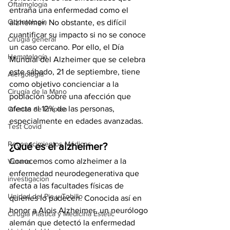
Oftalmología
entraña una enfermedad como el 
Odontología
alzheimer. No obstante, es difícil 
cuantificar su impacto si no se conoce 
Cirugía general
un caso cercano. Por ello, el Día 
Hematología
Mundial del Alzheimer que se celebra 
este sábado, 21 de septiembre, tiene 
Alergología
como objetivo concienciar a la 
Cirugía de la Mano
población sobre una afección que 
afecta al 12% de las personas, 
Ofertas de Empleo
especialmente en edades avanzadas.
Test Covid
Reconocimientos Médicos
¿Qué es el alzheimer? 
Conocemos como alzheimer a la 
Verano
enfermedad neurodegenerativa que 
investigacion
afecta a las facultades físicas de 
Unidad del Pie y Tobillo
quienes lo padecen. Conocida así en 
honor a Alois Alzheimer, un neurólogo 
Cirugía Plástica y Medicina Estétic
alemán que detectó la enfermedad 