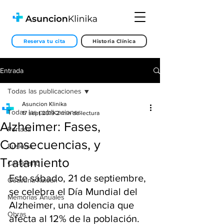
Reserva tu cita
Historia Clínica
Entrada
Todas las publicaciones
Asuncion Klinika
Todas las publicaciones
17 sept 2019
2 min de lectura
Alzheimer: Fases,
Portada
Consecuencias, y
Euskera
Tratamiento
Castellano
Este sábado, 21 de septiembre, 
Osasuna Kalean
se celebra el Día Mundial del 
Memorias Anuales
Alzheimer, una dolencia que 
Obras
afecta al 12% de la población. 