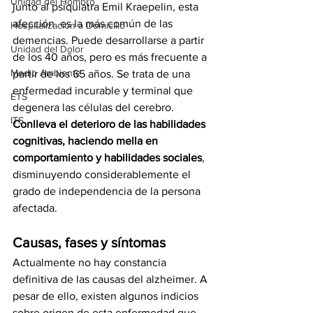
Unidad del Hombro
junto al psiquiatra Emil Kraepelin, esta 
afección  es la más común de las 
Hospitalización a Domicilio
demencias. Puede desarrollarse a partir 
Unidad del Dolor
de los 40 años, pero es más frecuente a 
Medio Ambiente
partir de los 65 años. Se trata de una 
enfermedad incurable y terminal que 
ETS
degenera las células del cerebro. 
ITS
Conlleva el deterioro de las habilidades 
cognitivas, haciendo mella en 
comportamiento y habilidades sociales
, 
disminuyendo considerablemente el 
grado de independencia de la persona 
afectada.
Causas, fases y síntomas
Actualmente no hay constancia 
definitiva de las causas del alzheimer. A 
pesar de ello, existen algunos indicios 
sobre origen de esta enfermedad que 