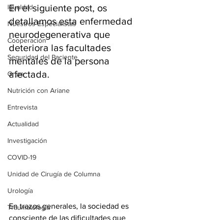
En el siguiente post, os 
Igualdad
detallamos esta enfermedad 
Nuestros Especialistas
neurodegenerativa que 
Cooperación
deteriora las facultades 
Seguridad del Paciente
mentales de la persona 
afectada.
Gripe
Nutrición con Ariane
Entrevista
Actualidad
Investigación
COVID-19
Unidad de Cirugía de Columna
Urología
En trazos generales, la sociedad es 
Traumatología
consciente de las dificultades que 