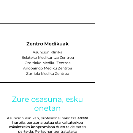
Zentro Medikuak
Asuncion Klinika
Belateko Medikuntza Zentroa
Ordiziako Mediku Zentroa
Andoaingo Mediku Zentroa
Zurriola Mediku Zentroa
Zure osasuna, esku
onetan
Asuncion Klinikan, profesional bakoitza
arreta
hurbila, pertsonalizatua eta kalitatezkoa
eskaintzeko konpromisoa duen
talde baten
parte da. Pertsonan zentratutako