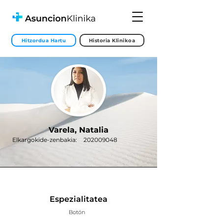
Hitzordua Hartu
Historia Klinikoa
Varela, Natalia
Elkargokide-zenbakia:
202009048
Espezialitatea
Botón