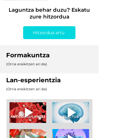
Laguntza behar duzu? Eskatu
zure hitzordua
Hitzordua artu
Formakuntza
(Orria eraikitzen ari da)
Lan-esperientzia
(Orria eraikitzen ari da)