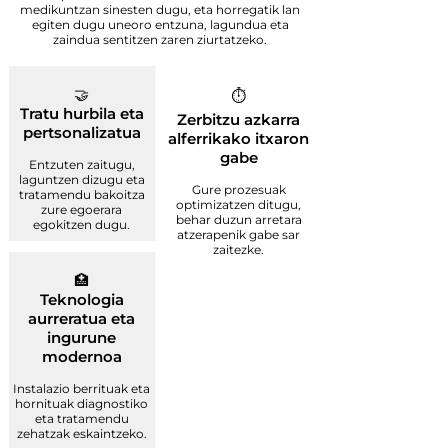
medikuntzan sinesten dugu, eta horregatik lan
egiten dugu uneoro entzuna, lagundua eta
zaindua sentitzen zaren ziurtatzeko.
🤝
⏱️
Tratu hurbila eta
Zerbitzu azkarra
pertsonalizatua
alferrikako itxaron
gabe
Entzuten zaitugu,
laguntzen dizugu eta
Gure prozesuak
tratamendu bakoitza
optimizatzen ditugu,
zure egoerara
behar duzun arretara
egokitzen dugu.
atzerapenik gabe sar
zaitezke.
🏥
Teknologia
aurreratua eta
ingurune
modernoa
Instalazio berrituak eta
hornituak diagnostiko
eta tratamendu
zehatzak eskaintzeko.