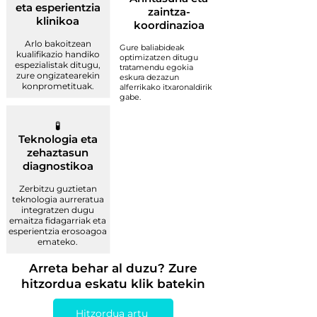
eta esperientzia
zaintza-
klinikoa
koordinazioa
Arlo bakoitzean
Gure baliabideak
kualifikazio handiko
optimizatzen ditugu
espezialistak ditugu,
tratamendu egokia
zure ongizatearekin
eskura dezazun
konprometituak.
alferrikako itxaronaldirik
gabe.
🧪
Teknologia eta
zehaztasun
diagnostikoa
Zerbitzu guztietan
teknologia aurreratua
integratzen dugu
emaitza fidagarriak eta
esperientzia erosoagoa
emateko.
Arreta behar al duzu? Zure
hitzordua eskatu klik batekin
Hitzordua artu