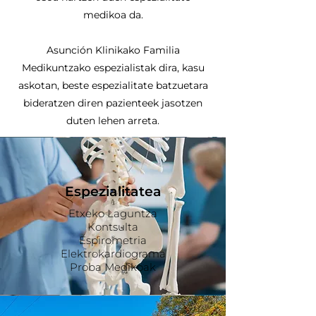
medikoa da.
Asunción Klinikako Familia
Medikuntzako espezialistak dira, kasu
askotan, beste espezialitate batzuetara
bideratzen diren pazienteek jasotzen
duten lehen arreta.
Espezialitatea
Etxeko Laguntza
Kontsulta
Espirometria
Elektrokardiograma
Proba Medikoak