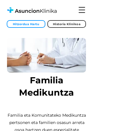
Hitzordua Hartu
Historia Klinikoa
Familia
Medikuntza
Familia eta Komunitateko Medikuntza
pertsonen eta familien osasun arreta
osoa hartzen duen espezialitate