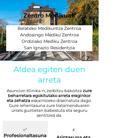
Zentro Medikuak
Belateko Medikuntza Zentroa
Andoaingo Mediku Zentroa
Ordiziako Mediku Zentroa
San Ignazio Residentzia
Aldea egiten duen
arreta
Asuncion Klinika-n, zerbitzu bakoitza
zure
beharretara egokitutako arreta eraginkor
eta zehatza
eskaintzeko diseinatuta dago.
Gure lehentasuna zure tratamenduaren
urrats guztietan babestuta eta seguru
sentitzea da.
✅
⚡
Profesionaltasuna
Arintasuna eta