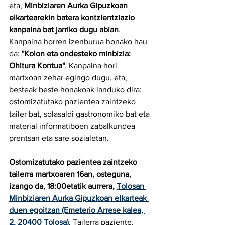
eta, 
Minbiziaren Aurka Gipuzkoan 
elkartearekin batera kontzientziazio 
kanpaina bat jarriko dugu abian
. 
Kanpaina horren izenburua honako hau 
da: 
"Kolon eta ondesteko minbizia: 
Ohitura Kontua"
. Kanpaina hori 
martxoan zehar egingo dugu, eta, 
besteak beste honakoak landuko dira: 
ostomizatutako pazientea zaintzeko 
tailer bat, solasaldi gastronomiko bat eta 
material informatiboen zabalkundea 
prentsan eta sare sozialetan.
Ostomizatutako pazientea zaintzeko 
tailerra martxoaren 16an, osteguna, 
izango da, 18:00etatik aurrera, 
Tolosan 
Minbiziaren Aurka Gipuzkoan elkarteak 
duen egoitzan (Emeterio Arrese kalea, 
2, 20400 Tolosa)
. Tailerra paziente, 