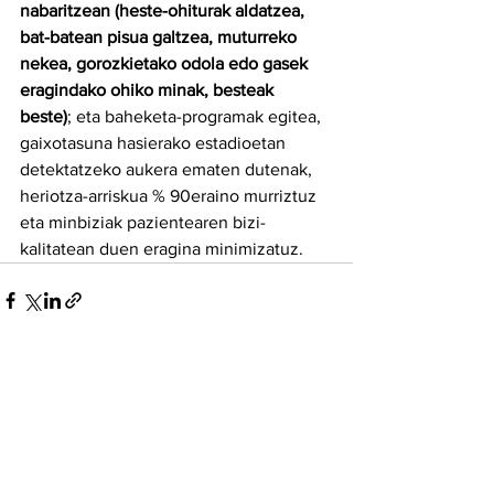
nabaritzean (heste-ohiturak aldatzea, 
bat-batean pisua galtzea, muturreko 
nekea, gorozkietako odola edo gasek 
eragindako ohiko minak, besteak 
beste)
; eta baheketa-programak egitea, 
gaixotasuna hasierako estadioetan 
detektatzeko aukera ematen dutenak, 
heriotza-arriskua % 90eraino murriztuz 
eta minbiziak pazientearen bizi-
kalitatean duen eragina minimizatuz.
See All
Recent Posts