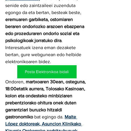
senide edo zaintzaileei zuzenduta 
egongo da eta bertan, besteak beste, 
eremuaren garbiketa, ostomiaren 
beraren ondoriozko arazoen ebazpena 
edo prozeduraren ondorio sozial eta 
psikologikoak jorratuko dira
. 
Interesatuek izena eman dezakete 
bertan, gure webgunean edo helbide 
elektronikoaren bidez.
Posta Elektronikoa bidali
Ondoren, 
martxoaren 30ean, osteguna, 
18:00etatik aurrera, Tolosako Kasinoan, 
kolon eta ondesteko minbiziaren 
prebentziorako ohitura onek duten 
garrantziari buruzko hitzaldi 
gastronomiko
 bat egingo da. 
Maite 
López doktoreak, Asuncion Klinikako 
Kirurgia Orokorreko zerbitzuburuak
, 