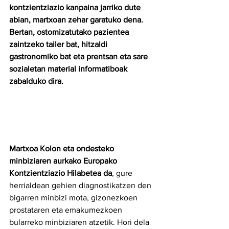
kontzientziazio kanpaina jarriko dute 
abian, martxoan zehar garatuko dena. 
Bertan, ostomizatutako pazientea 
zaintzeko tailer bat, hitzaldi 
gastronomiko bat eta prentsan eta sare 
sozialetan material informatiboak 
zabalduko dira.
Martxoa Kolon eta ondesteko 
minbiziaren aurkako Europako 
Kontzientziazio Hilabetea da
, gure 
herrialdean gehien diagnostikatzen den 
bigarren minbizi mota, gizonezkoen 
prostataren eta emakumezkoen 
bularreko minbiziaren atzetik. Hori dela 