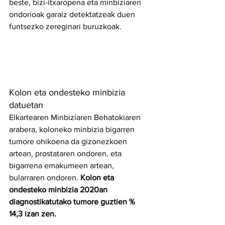
beste, bizi-itxaropena eta minbiziaren 
ondorioak garaiz detektatzeak duen 
funtsezko zereginari buruzkoak.
Kolon eta ondesteko minbizia 
datuetan
Elkartearen Minbiziaren Behatokiaren 
arabera, koloneko minbizia bigarren 
tumore ohikoena da gizonezkoen 
artean, prostataren ondoren, eta 
bigarrena emakumeen artean, 
bularraren ondoren. 
Kolon eta 
ondesteko minbizia 2020an 
diagnostikatutako tumore guztien % 
14,3 izan zen.