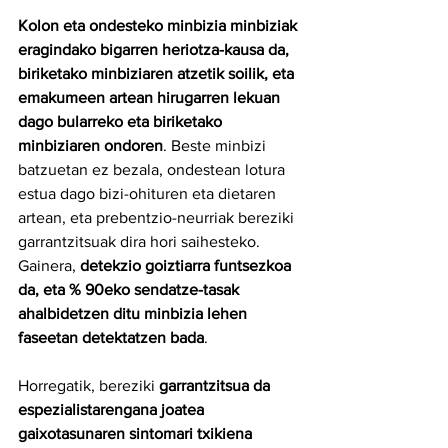
Kolon eta ondesteko minbizia minbiziak 
eragindako bigarren heriotza-kausa da, 
biriketako minbiziaren atzetik soilik, eta 
emakumeen artean hirugarren lekuan 
dago bularreko eta biriketako 
minbiziaren ondoren
. Beste minbizi 
batzuetan ez bezala, ondestean lotura 
estua dago bizi-ohituren eta dietaren 
artean, eta prebentzio-neurriak bereziki 
garrantzitsuak dira hori saihesteko. 
Gainera, 
detekzio goiztiarra funtsezkoa 
da, eta % 90eko sendatze-tasak 
ahalbidetzen ditu minbizia lehen 
faseetan detektatzen bada
.
Horregatik, bereziki 
garrantzitsua da 
espezialistarengana joatea 
gaixotasunaren sintomari txikiena 