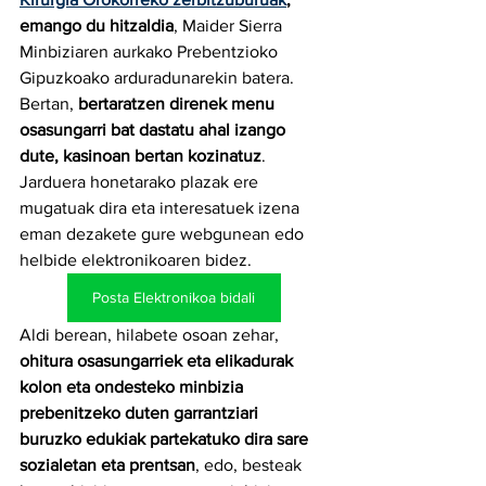
emango du hitzaldia
, Maider Sierra 
Minbiziaren aurkako Prebentzioko 
Gipuzkoako arduradunarekin batera. 
Bertan, 
bertaratzen direnek menu 
osasungarri bat dastatu ahal izango 
dute, kasinoan bertan kozinatuz
. 
Jarduera honetarako plazak ere 
mugatuak dira eta interesatuek izena 
eman dezakete gure webgunean edo 
helbide elektronikoaren bidez.
Posta Elektronikoa bidali
Aldi berean, hilabete osoan zehar, 
ohitura osasungarriek eta elikadurak 
kolon eta ondesteko minbizia 
prebenitzeko duten garrantziari 
buruzko edukiak partekatuko dira sare 
sozialetan eta prentsan
, edo, besteak 