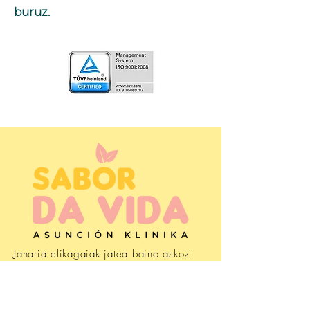
buruz.
Janaria elikagaiak jatea baino askoz
ere gehiago da. Euskaldun onak garen
aldetik ezagutzen dugu eta horregatik,
Asunción Klinikan, elikagaiak itxaropen