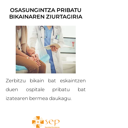
OSASUNGINTZA PRIBATU
BIKAINAREN ZIURTAGIRIA
Zerbitzu bikain bat eskaintzen
duen ospitale pribatu bat
izatearen bermea daukagu.