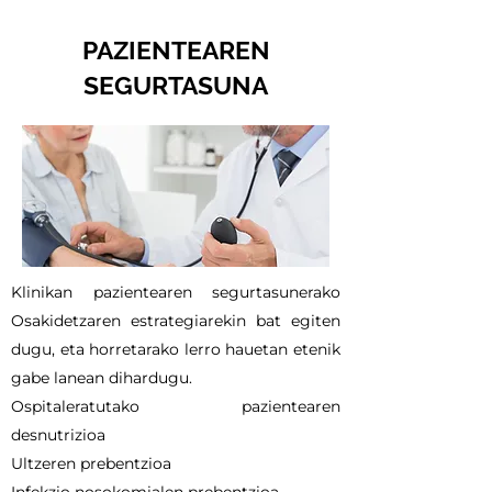
PAZIENTEAREN
SEGURTASUNA
Klinikan pazientearen segurtasunerako
Osakidetzaren estrategiarekin bat egiten
dugu, eta horretarako lerro hauetan etenik
gabe lanean dihardugu.
Ospitaleratutako pazientearen
desnutrizioa
Ultzeren prebentzioa