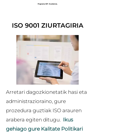
ISO 9001 ZIURTAGIRIA
Arretari dagozkionetatik hasi eta
administrazioraino, gure
prozedura guztiak ISO arauren
arabera egiten ditugu.
Ikus
gehiago gure Kalitate Politikari