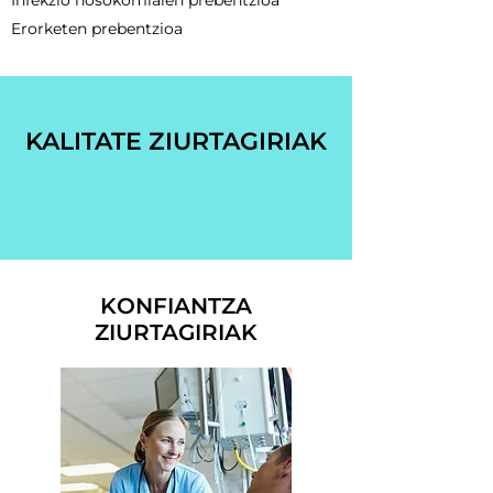
Infekzio nosokomialen prebentzioa
Erorketen prebentzioa
KALITATE ZIURTAGIRIAK
KONFIANTZA
ZIURTAGIRIAK