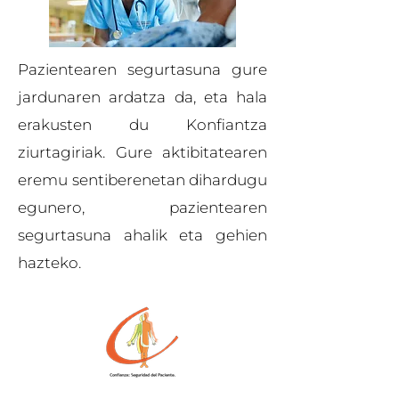
Pazientearen segurtasuna gure
jardunaren ardatza da, eta hala
erakusten du Konfiantza
ziurtagiriak. Gure aktibitatearen
eremu sentiberenetan dihardugu
egunero, pazientearen
segurtasuna ahalik eta gehien
hazteko.