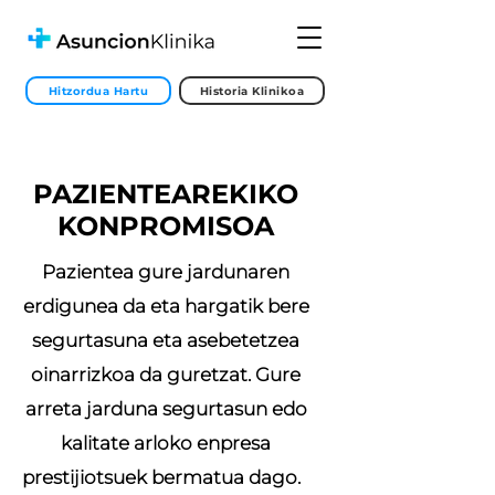
Hitzordua Hartu
Historia Klinikoa
PAZIENTEAREKIKO
KONPROMISOA
Pazientea gure jardunaren
erdigunea da eta hargatik bere
segurtasuna eta asebetetzea
oinarrizkoa da guretzat. Gure
arreta jarduna segurtasun edo
kalitate arloko enpresa
prestijiotsuek bermatua dago.