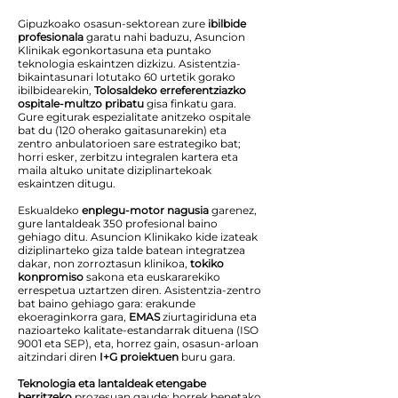
Gipuzkoako osasun-sektorean zure
ibilbide
profesionala
garatu nahi baduzu, Asuncion
Klinikak egonkortasuna eta puntako
teknologia eskaintzen dizkizu. Asistentzia-
bikaintasunari lotutako 60 urtetik gorako
ibilbidearekin,
Tolosaldeko erreferentziazko
ospitale-multzo pribatu
gisa finkatu gara.
Gure egiturak espezialitate anitzeko ospitale
bat du (120 oherako gaitasunarekin) eta
zentro anbulatorioen sare estrategiko bat;
horri esker, zerbitzu integralen kartera eta
maila altuko unitate diziplinartekoak
eskaintzen ditugu.
Eskualdeko
enplegu-motor nagusia
garenez,
gure lantaldeak 350 profesional baino
gehiago ditu. Asuncion Klinikako kide izateak
diziplinarteko giza talde batean integratzea
dakar, non zorroztasun klinikoa,
tokiko
konpromiso
sakona eta euskararekiko
errespetua uztartzen diren. Asistentzia-zentro
bat baino gehiago gara: erakunde
ekoeraginkorra gara,
EMAS
ziurtagiriduna eta
nazioarteko kalitate-estandarrak dituena (ISO
9001 eta SEP), eta, horrez gain, osasun-arloan
aitzindari diren
I+G proiektuen
buru gara.
Teknologia eta lantaldeak etengabe
berritzeko
prozesuan gaude; horrek benetako