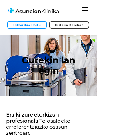
Hitzordua Hartu
Historia Klinikoa
Gurekin lan
egin
Eraiki zure etorkizun
profesionala
Tolosaldeko
erreferentziazko osasun-
zentroan.