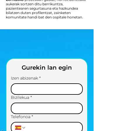
aukerak sortzen ditu berrikuntza,
pazientearen segurtasuna eta hazkundea
bilatzen duten profilentzat, zainketen
komunitate handi bat den ospitale honetan.
Gurekin lan egin
Izen abizenak
*
Bizilekua
*
Telefonoa
*