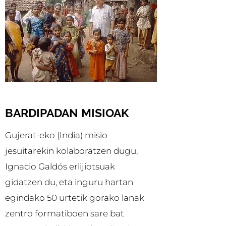
BARDIPADAN MISIOAK
Gujerat-eko (India) misio
jesuitarekin kolaboratzen dugu,
Ignacio Galdós erlijiotsuak
gidatzen du, eta inguru hartan
egindako 50 urtetik gorako lanak
zentro formatiboen sare bat