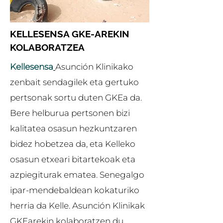
KELLESENSA GKE-AREKIN
KOLABORATZEA
Kellesensa
Asunción Klinikako
zenbait sendagilek eta gertuko
pertsonak sortu duten GKEa da.
Bere helburua pertsonen bizi
kalitatea osasun hezkuntzaren
bidez hobetzea da, eta Kelleko
osasun etxeari bitartekoak eta
azpiegiturak ematea. Senegalgo
ipar-mendebaldean kokaturiko
herria da Kelle. Asunción Klinikak
GKEarekin kolaboratzen du