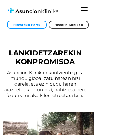
Hitzordua Hartu
Historia Klinikoa
LANKIDETZAREKIN
KONPROMISOA
Asunción Klinikan kontziente gara
mundu globalizatu batean bizi
garela, eta ezin dugu haren
arazoetatik urrun bizi, nahiz eta bere
fokutik milaka kilometroetara bizi.