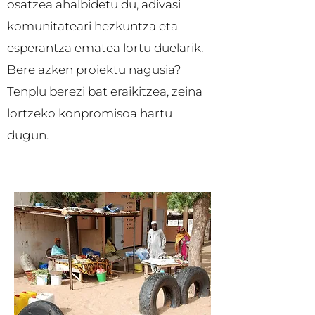
osatzea ahalbidetu du, adivasi
komunitateari hezkuntza eta
esperantza ematea lortu duelarik.
Bere azken proiektu nagusia?
Tenplu berezi bat eraikitzea, zeina
lortzeko konpromisoa hartu
dugun.