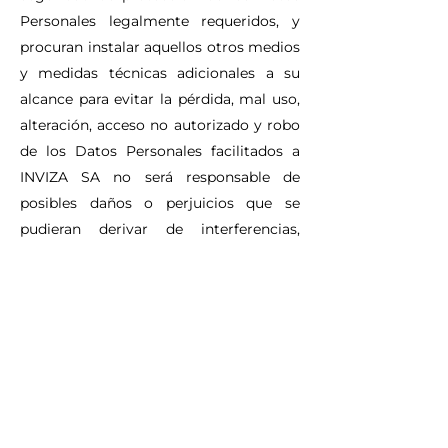
Personales legalmente requeridos, y
procuran instalar aquellos otros medios
y medidas técnicas adicionales a su
alcance para evitar la pérdida, mal uso,
alteración, acceso no autorizado y robo
de los Datos Personales facilitados a
INVIZA SA no será responsable de
posibles daños o perjuicios que se
pudieran derivar de interferencias,
omisiones, interrupciones, virus
informáticos, averías telefónicas o
desconexiones en el funcionamiento
operativo de este sistema electrónico,
motivadas por causas ajenas a INVIZA
SA; de retrasos o bloqueos en el uso del
presente sistema electrónico causados
por deficiencias o sobrecargas de líneas