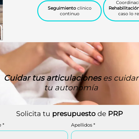
Coordinac
Seguimiento
clínico
Rehabilitació
continuo
caso lo r
Cuidar tus articulaciones
es cuidar
tu autonomía
Solicita tu 
presupuesto
 de 
PRP
e
*
Apellidos
*