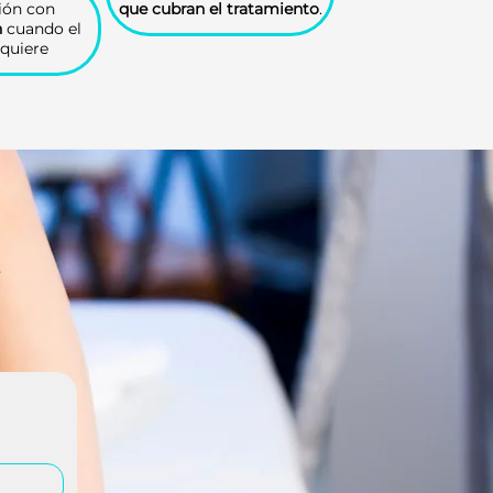
ión con
que cubran el tratamiento
.
n
cuando el
equiere