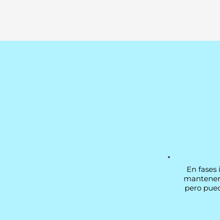
En fases 
mantener l
pero pued