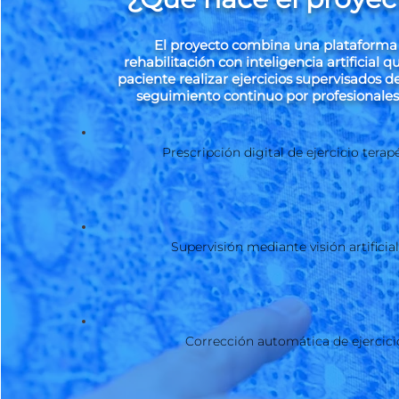
El proyecto combina una plataforma 
rehabilitación con inteligencia artificial 
paciente realizar ejercicios supervisados d
seguimiento continuo por profesionales 
Prescripción digital de ejercicio terap
Supervisión mediante visión artificial 
Corrección automática de ejercici