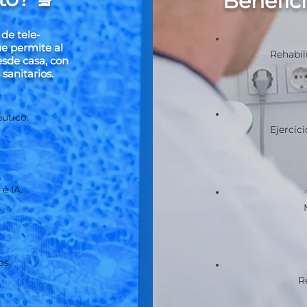
Benefici
de tele-
que permite al
Rehabil
esde casa, con
sanitarios.
éutico.
Ejercic
e IA.
os.
R