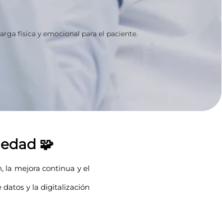
rga física y emocional para el paciente.
iedad 🧩
, la mejora continua y el
 datos y la digitalización