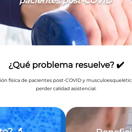
pacientes post-COVID
¿Qué problema resuelve? ✔️
tación física de pacientes post-COVID y musculoesqueléti
perder calidad asistencial.
to? 🔬