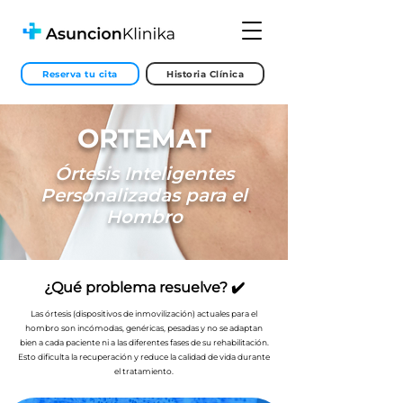
Reserva tu cita
Historia Clínica
ORTEMAT
Órtesis Inteligentes
Personalizadas para el
Hombro
¿Qué problema resuelve? ✔️
Las órtesis (dispositivos de inmovilización) actuales para el
hombro son incómodas, genéricas, pesadas y no se adaptan
bien a cada paciente ni a las diferentes fases de su rehabilitación.
Esto dificulta la recuperación y reduce la calidad de vida durante
el tratamiento.