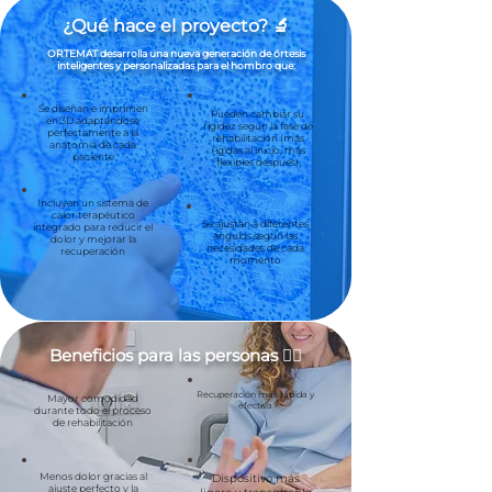
¿Qué hace el proyecto? 🔬
ORTEMAT desarrolla una nueva generación de órtesis
inteligentes y personalizadas para el hombro que:
Se diseñan e imprimen
Pueden cambiar su
en 3D adaptándose
rigidez según la fase de
perfectamente a la
rehabilitación (más
anatomía de cada
rígidas al inicio, más
paciente
flexibles después)
Incluyen un sistema de
calor terapéutico
Se ajustan a diferentes
integrado para reducir el
ángulos según las
dolor y mejorar la
necesidades de cada
recuperación
momento
Beneficios para las personas 👍🏻
Recuperación más rápida y
Mayor comodidad
efectiva
durante todo el proceso
de rehabilitación
Menos dolor gracias al
Dispositivo más
ajuste perfecto y la