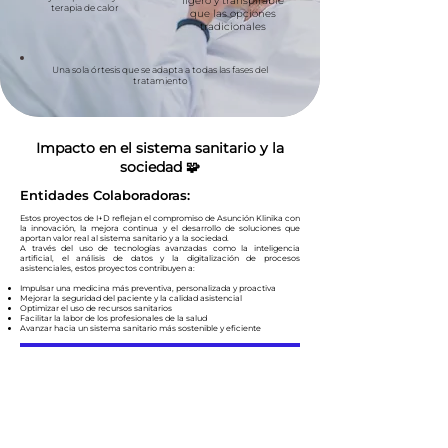
ligero y transpirable
terapia de calor
que las opciones
tradicionales
Una sola órtesis que se adapta a todas las fases del
tratamiento
Impacto en el sistema sanitario y la
sociedad 🧩
Entidades Colaboradoras:
Estos proyectos de I+D reflejan el compromiso de Asunción Klinika con
la innovación, la mejora continua y el desarrollo de soluciones que
aportan valor real al sistema sanitario y a la sociedad.
A través del uso de tecnologías avanzadas como la inteligencia
artificial, el análisis de datos y la digitalización de procesos
asistenciales, estos proyectos contribuyen a:
Impulsar una medicina más preventiva, personalizada y proactiva
Mejorar la seguridad del paciente y la calidad asistencial
Optimizar el uso de recursos sanitarios
Facilitar la labor de los profesionales de la salud
Avanzar hacia un sistema sanitario más sostenible y eficiente