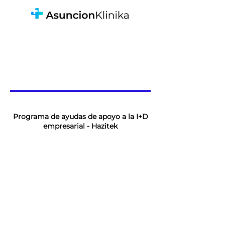
Programa de ayudas de apoyo a la I+D
empresarial - Hazitek
Proyecto nº ZL -
2025/00180 - ORTEMAT
Actuación cofinanciada por el Gobierno Vasco y la Unión Europea a
través del Fondo Europeo de Desarrollo Regional
2021-2027
(FEDER)