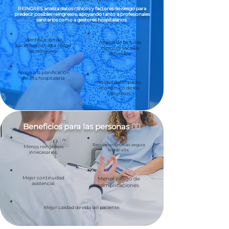
REINGRES analiza datos clínicos y factores de riesgo para
predecir posibles reingresos, apoyando tanto a profesionales
sanitarios como a gestores hospitalarios.
Identificación de
Análisis de factores
pacientes con alto riesgo
clínicos y sociales
de reingreso.
asociados.
Apoyo a la planificación
del alta hospitalaria.
Análisis del impacto
económico de los
reingresos.
Beneficios para las personas 👍🏻
Recuperación más segura
Menos reingresos
tras el alta.
innecesarios.
Mejor continuidad
Menor riesgo de
asistencial.
complicaciones.
Mejor calidad de vida del paciente.