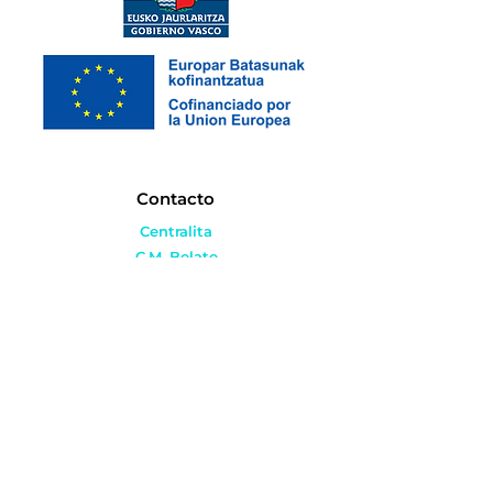
Contacto
Centralita
C.M. Belate
C.M. Ordizia
Servicio de Radiología
Secretaría de Quirófano
Dirección
¿Necesitas ayuda?
Atención al paciente