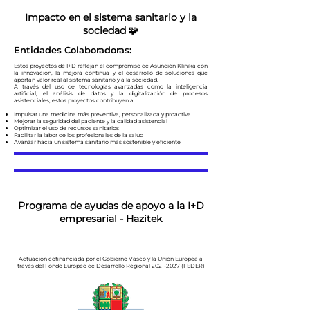
Impacto en el sistema sanitario y la
sociedad 🧩
Entidades Colaboradoras:
Estos proyectos de I+D reflejan el compromiso de Asunción Klinika con
la innovación, la mejora continua y el desarrollo de soluciones que
aportan valor real al sistema sanitario y a la sociedad.
A través del uso de tecnologías avanzadas como la inteligencia
artificial, el análisis de datos y la digitalización de procesos
asistenciales, estos proyectos contribuyen a:
Impulsar una medicina más preventiva, personalizada y proactiva
Mejorar la seguridad del paciente y la calidad asistencial
Optimizar el uso de recursos sanitarios
Facilitar la labor de los profesionales de la salud
Avanzar hacia un sistema sanitario más sostenible y eficiente
Programa de ayudas de apoyo a la I+D
empresarial - Hazitek
Actuación cofinanciada por el Gobierno Vasco y la Unión Europea a
través del Fondo Europeo de Desarrollo Regional
2021-2027
(FEDER)