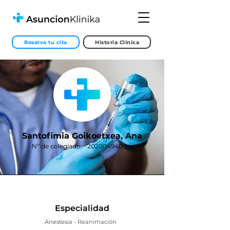
Reserva tu cita
Historia Clínica
Santofimia Goikoetxea, Ana
Nº de colegiado:
202004940
Especialidad
Anestesia - Reanimación