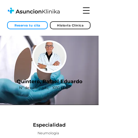
Reserva tu cita
Historia Clínica
Quintero, Rafael Eduardo
Nº de colegiado:
10104316
Especialidad
Neumología