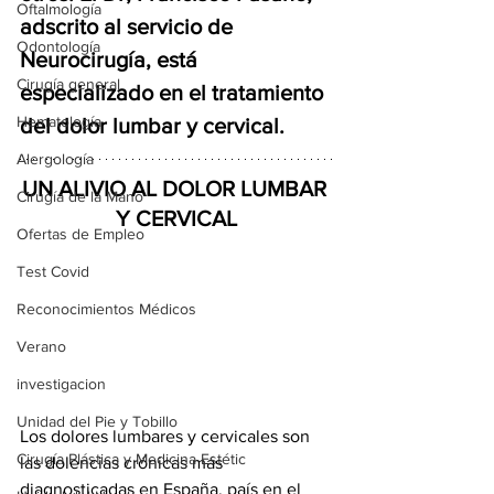
Oftalmología
adscrito al servicio de 
Odontología
Neurocirugía, está 
Cirugía general
especializado en el tratamiento 
Hematología
del dolor lumbar y cervical. 
Alergología
UN ALIVIO AL DOLOR LUMBAR 
Cirugía de la Mano
Y CERVICAL
Ofertas de Empleo
Test Covid
Reconocimientos Médicos
Verano
investigacion
Unidad del Pie y Tobillo
Los dolores lumbares y cervicales son 
Cirugía Plástica y Medicina Estétic
las dolencias crónicas más 
diagnosticadas en España, país en el 