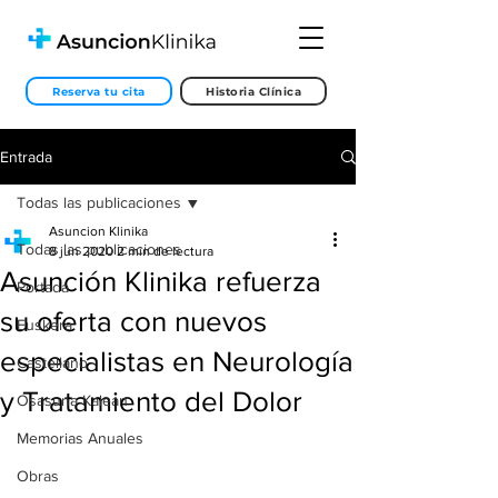
Reserva tu cita
Historia Clínica
Entrada
Todas las publicaciones
Asuncion Klinika
Todas las publicaciones
8 jun 2020
2 min de lectura
Asunción Klinika refuerza
Portada
su oferta con nuevos
Euskera
especialistas en Neurología
Castellano
y Tratamiento del Dolor
Osasuna Kalean
Memorias Anuales
Obras