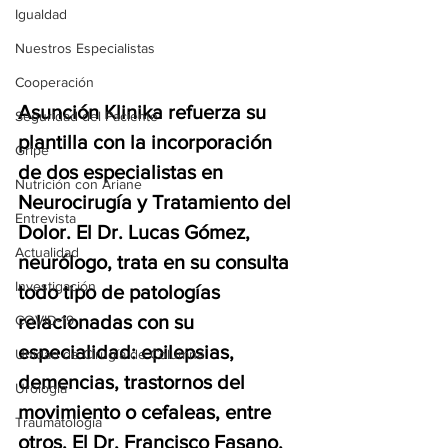
Igualdad
Nuestros Especialistas
Cooperación
Asunción Klinika refuerza su 
Seguridad del Paciente
plantilla con la incorporación 
Gripe
de dos especialistas en 
Nutrición con Ariane
Neurocirugía y Tratamiento del 
Entrevista
Dolor. El Dr. Lucas Gómez, 
Actualidad
neurólogo, trata en su consulta 
Investigación
todo tipo de patologías 
relacionadas con su 
COVID-19
especialidad: epilepsias, 
Unidad de Cirugía de Columna
demencias, trastornos del 
Urología
movimiento o cefaleas, entre 
Traumatología
otros. El Dr, Francisco Fasano, 