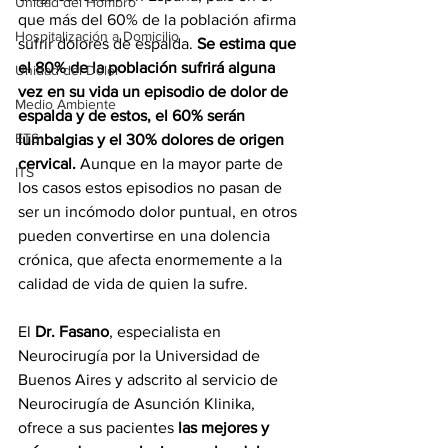
Unidad del Hombro
que más del 60% de la población afirma 
Hospitalización a Domicilio
sufrir dolores de espalda. 
Se estima que 
el 80% de la población sufrirá alguna 
Unidad del Dolor
vez en su vida un episodio de dolor de 
Medio Ambiente
espalda y de estos, el 60% serán 
ETS
lumbalgias y el 30% dolores de origen 
cervical.
 Aunque en la mayor parte de 
ITS
los casos estos episodios no pasan de 
ser un incómodo dolor puntual, en otros 
pueden convertirse en una dolencia 
crónica, que afecta enormemente a la 
calidad de vida de quien la sufre. 
El 
Dr. Fasano
, especialista en 
Neurocirugía por la Universidad de 
Buenos Aires y adscrito al servicio de 
Neurocirugía de Asunción Klinika, 
ofrece a sus pacientes 
las mejores y 