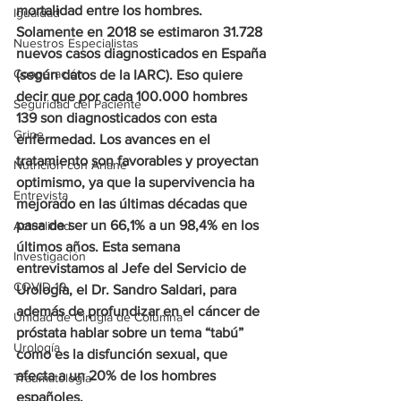
mortalidad entre los hombres. 
Igualdad
Solamente en 2018 se estimaron 31.728 
Nuestros Especialistas
nuevos casos diagnosticados en España 
Cooperación
(según datos de la IARC). Eso quiere 
decir que por cada 100.000 hombres 
Seguridad del Paciente
139 son diagnosticados con esta 
Gripe
enfermedad. Los avances en el 
tratamiento son favorables y proyectan 
Nutrición con Ariane
optimismo, ya que la supervivencia ha 
Entrevista
mejorado en las últimas décadas que 
pasa de ser un 66,1% a un 98,4% en los 
Actualidad
últimos años. Esta semana 
Investigación
entrevistamos al Jefe del Servicio de 
COVID-19
Urología, el Dr. Sandro Saldari, para 
además de profundizar en el cáncer de 
Unidad de Cirugía de Columna
próstata hablar sobre un tema “tabú” 
Urología
como es la disfunción sexual, que 
afecta a un 20% de los hombres 
Traumatología
españoles.