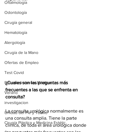
Oftalmología
Odontología
Cirugía general
Hematología
Alergología
Cirugía de la Mano
Ofertas de Empleo
Test Covid
Reconocimientos Médicos
¿Cuales son las preguntas más 
frecuentes a las que se enfrenta en 
Verano
consulta?
investigacion
La consulta urológica normalmente es 
Unidad del Pie y Tobillo
una consulta amplia. Tiene la parte 
Cirugía Plástica y Medicina Estétic
clínica, de toda el área urológica donde 