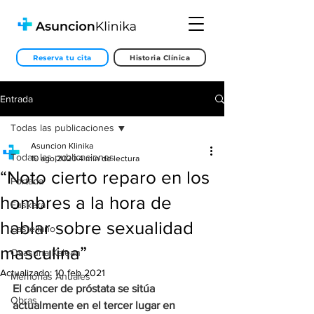
Reserva tu cita
Historia Clínica
Entrada
Todas las publicaciones
Asuncion Klinika
Todas las publicaciones
10 ago 2020
4 min de lectura
“Noto cierto reparo en los
Portada
hombres a la hora de
Euskera
hablar sobre sexualidad
Castellano
masculina”
Osasuna Kalean
Actualizado:
10 feb 2021
Memorias Anuales
El cáncer de próstata se sitúa 
Obras
actualmente en el tercer lugar en 