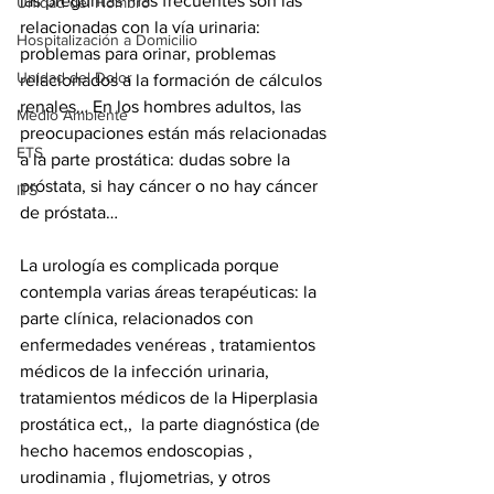
las preguntas más frecuentes son las 
Unidad del Hombro
relacionadas con la vía urinaria: 
Hospitalización a Domicilio
problemas para orinar, problemas 
Unidad del Dolor
relacionados a la formación de cálculos 
renales… En los hombres adultos, las 
Medio Ambiente
preocupaciones están más relacionadas 
ETS
a la parte prostática: dudas sobre la 
próstata, si hay cáncer o no hay cáncer 
ITS
de próstata…
La urología es complicada porque 
contempla varias áreas terapéuticas: la 
parte clínica, relacionados con 
enfermedades venéreas , tratamientos 
médicos de la infección urinaria, 
tratamientos médicos de la Hiperplasia 
prostática ect,,  la parte diagnóstica (de 
hecho hacemos endoscopias , 
urodinamia , flujometrias, y otros 