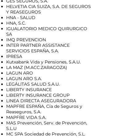
GES SEGUROS, S.A.
HELVETIA CIA SUIZA, S.A. DE SEGUROS
Y REASEGUROS
HNA - SALUD
HNA, S.C.
IGUALATORIO MEDICO QUIRURGICO
SA
IMQ PREVENCION
INTER PARTNER ASSISTANCE
SERVICIOS ESPAÑA, S.A.
IPRESA
Kutxabank Vida y Pensiones, S.A.U.
LA MAZ (M.ACC.ZARAGOZA)
LAGUN ARO
LAGUN ARO S.A.
LEGÁLITAS SALUD S.A.U.
LIBERTY INSURANCE
LIBERTY INSURANCE GROUP
LINEA DIRECTA ASEGURADORA
MAPFRE ESPAÑA, Cía de Seguros y
Reaseguros, S.A.
MAPFRE VIDA S.A.
MAS Prevención, Serv. de Prevención,
S.L.U
MC SPA Sociedad de Prevención, S.L.