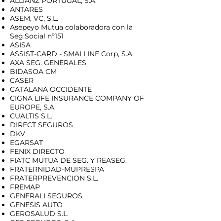
ALLIANZ PORTUGAL, S.A.
ANTARES
ASEM, VC, S.L.
Asepeyo Mutua colaboradora con la
Seg.Social nº151
ASISA
ASSIST-CARD - SMALLINE Corp, S.A.
AXA SEG. GENERALES
BIDASOA CM
CASER
CATALANA OCCIDENTE
CIGNA LIFE INSURANCE COMPANY OF
EUROPE, S.A.
CUALTIS S.L.
DIRECT SEGUROS
DKV
EGARSAT
FENIX DIRECTO
FIATC MUTUA DE SEG. Y REASEG.
FRATERNIDAD-MUPRESPA
FRATERPREVENCION S.L.
FREMAP
GENERALI SEGUROS
GENESIS AUTO
GEROSALUD S.L.