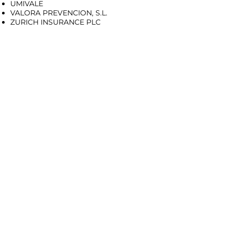
UMIVALE
VALORA PREVENCION, S.L.
ZURICH INSURANCE PLC
Contacto
Centralita
C.M. Belate
C.M. Ordizia
Servicio de Radiología
Secretaría de Quirófano
Dirección
¿Necesitas ayuda?
Atención al paciente
Reservar y gestionar citas
Cita para prueba de RX