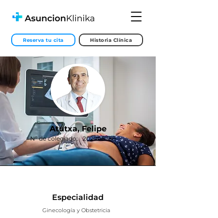
Reserva tu cita
Historia Clínica
Atutxa, Felipe
Nº de colegiado:
202008790
Especialidad
Ginecología y Obstetricia