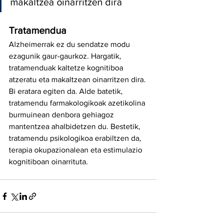
makaltzea oinarritzen dira
Tratamendua
Alzheimerrak ez du sendatze modu 
ezagunik gaur-gaurkoz. Hargatik, 
tratamenduak kaltetze kognitiboa 
atzeratu eta makaltzean oinarritzen dira. 
Bi eratara egiten da. Alde batetik, 
tratamendu farmakologikoak azetikolina 
burmuinean denbora gehiagoz 
mantentzea ahalbidetzen du. Bestetik, 
tratamendu psikologikoa erabiltzen da, 
terapia okupazionalean eta estimulazio 
kognitiboan oinarrituta. 