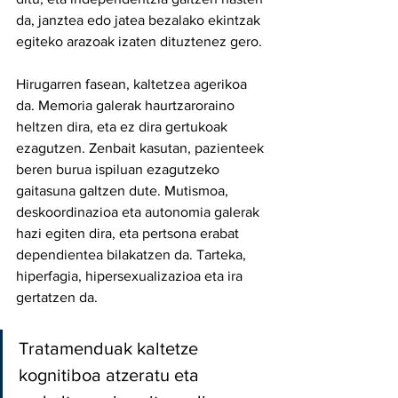
da, janztea edo jatea bezalako ekintzak 
egiteko arazoak izaten dituztenez gero. 
Hirugarren fasean, kaltetzea agerikoa 
da. Memoria galerak haurtzaroraino 
heltzen dira, eta ez dira gertukoak 
ezagutzen. Zenbait kasutan, pazienteek 
beren burua ispiluan ezagutzeko 
gaitasuna galtzen dute. Mutismoa, 
deskoordinazioa eta autonomia galerak 
hazi egiten dira, eta pertsona erabat 
dependientea bilakatzen da. Tarteka, 
hiperfagia, hipersexualizazioa eta ira 
gertatzen da.
Tratamenduak kaltetze 
kognitiboa atzeratu eta 