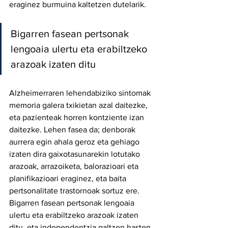
eraginez burmuina kaltetzen dutelarik. 
Bigarren fasean pertsonak 
lengoaia ulertu eta erabiltzeko 
arazoak izaten ditu 
Alzheimerraren lehendabiziko sintomak 
memoria galera txikietan azal daitezke, 
eta pazienteak horren kontziente izan 
daitezke. Lehen fasea da; denborak 
aurrera egin ahala geroz eta gehiago 
izaten dira gaixotasunarekin lotutako 
arazoak, arrazoiketa, balorazioari eta 
planifikazioari eraginez, eta baita 
pertsonalitate trastornoak sortuz ere. 
Bigarren fasean pertsonak lengoaia 
ulertu eta erabiltzeko arazoak izaten 
ditu, eta independentzia galtzen hasten 