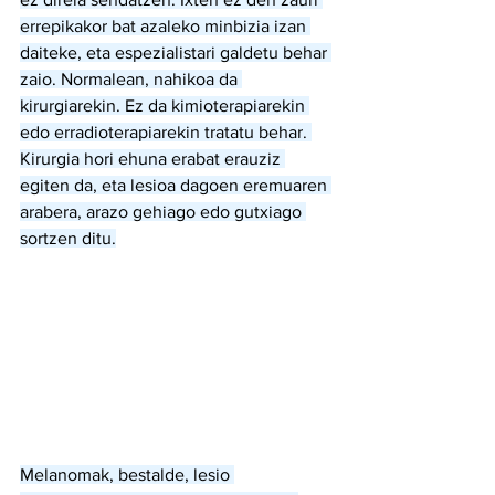
errepikakor bat azaleko minbizia izan 
daiteke, eta espezialistari galdetu behar 
zaio. Normalean, nahikoa da 
kirurgiarekin. Ez da kimioterapiarekin 
edo erradioterapiarekin tratatu behar. 
Kirurgia hori ehuna erabat erauziz 
egiten da, eta lesioa dagoen eremuaren 
arabera, arazo gehiago edo gutxiago 
sortzen ditu.
Melanomak, bestalde, lesio 