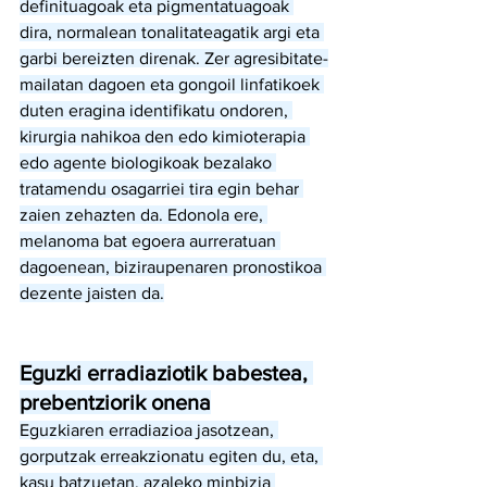
definituagoak eta pigmentatuagoak 
dira, normalean tonalitateagatik argi eta 
garbi bereizten direnak. Zer agresibitate-
mailatan dagoen eta gongoil linfatikoek 
duten eragina identifikatu ondoren, 
kirurgia nahikoa den edo kimioterapia 
edo agente biologikoak bezalako 
tratamendu osagarriei tira egin behar 
zaien zehazten da. Edonola ere, 
melanoma bat egoera aurreratuan 
dagoenean, biziraupenaren pronostikoa 
dezente jaisten da.
Eguzki erradiaziotik babestea, 
prebentziorik onena
Eguzkiaren erradiazioa jasotzean, 
gorputzak erreakzionatu egiten du, eta, 
kasu batzuetan, azaleko minbizia 