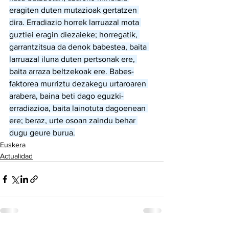
eragiten duten mutazioak gertatzen 
dira. Erradiazio horrek larruazal mota 
guztiei eragin diezaieke; horregatik, 
garrantzitsua da denok babestea, baita 
larruazal iluna duten pertsonak ere, 
baita arraza beltzekoak ere. Babes-
faktorea murriztu dezakegu urtaroaren 
arabera, baina beti dago eguzki-
erradiazioa, baita lainotuta dagoenean 
ere; beraz, urte osoan zaindu behar 
dugu geure burua.
Euskera
Actualidad