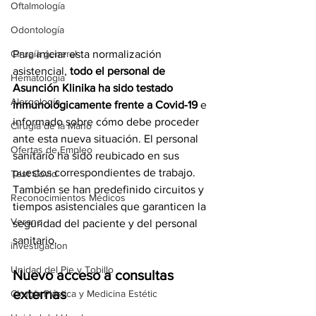
Oftalmología
Odontología
Para iniciar esta normalización 
Cirugía general
asistencial, 
todo el personal de 
Hematología
Asunción Klinika ha sido testado 
Alergología
inmunológicamente frente a Covid-19 
e 
informado sobre cómo debe proceder 
Cirugía de la Mano
ante esta nueva situación. El personal 
Ofertas de Empleo
sanitario ha sido reubicado en sus 
puestos correspondientes de trabajo. 
Test Covid
También se han predefinido circuitos y 
Reconocimientos Médicos
tiempos asistenciales que garanticen la 
Verano
seguridad del paciente y del personal 
sanitario.
investigacion
Unidad del Pie y Tobillo
Nuevo acceso a consultas 
externas
Cirugía Plástica y Medicina Estétic