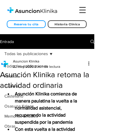
Reserva tu cita
Historia Clínica
Entrada
Todas las publicaciones
Asuncion Klinika
Todas las publicaciones
22 may 2020
2 min de lectura
Asunción Klinika retoma la
Portada
actividad ordinaria
Euskera
Asunción Klinika comienza de 
Castellano
manera paulatina la vuelta a la 
Osasuna Kalean
normalidad asistencial, 
recuperando la actividad 
Memorias Anuales
suspendida por la pandemia
Obras
Con esta vuelta a la actividad 