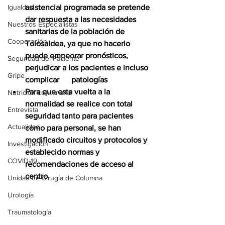
Igualdad
asistencial programada se pretende 
dar respuesta a las necesidades 
Nuestros Especialistas
sanitarias de la población de 
Cooperación
Tolosaldea, ya que no hacerlo      
puede empeorar pronósticos, 
Seguridad del Paciente
perjudicar a los pacientes e incluso 
Gripe
complicar      patologías
Para que esta vuelta a la 
Nutrición con Ariane
normalidad se realice con total 
Entrevista
seguridad tanto para pacientes 
Actualidad
como para personal, se han 
modificado circuitos y protocolos y 
Investigación
establecido normas y 
COVID-19
recomendaciones de acceso al 
centro
Unidad de Cirugía de Columna
Urología
Traumatología