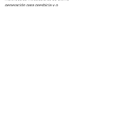
generación para presbicia y o 
corrección de defectos refractivos, así 
como consultas externas, son algunos 
de los servicios que ofrece. 
Ver más
Oftalmología
Portada
Ver todo
Entradas recientes