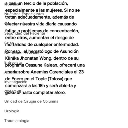
a casi un tercio de la población, 
Igualdad
especialmente a las mujeres. Si no se 
Nuestros Especialistas
tratan adecuadamente, además de 
Cooperación
afectar nuestra vida diaria causando 
fatiga o problemas de concentración, 
Seguridad del Paciente
entre otros, aumentan el riesgo de 
Gripe
mortalidad de cualquier enfermedad. 
Por eso,  el hematólogo de Asunción 
Nutrición con Ariane
Klinika Jhonatan Wong, dentro de su 
Entrevista
programa Osasuna Kalean, ofrecerá una 
charla sobre Anemias Carenciales el 23 
Actualidad
de Enero en el Topic (Tolosa) que 
Investigación
comenzará a las 18h y será abierta y 
COVID-19
gratuita hasta completar aforo.  
Unidad de Cirugía de Columna
Urología
Traumatología