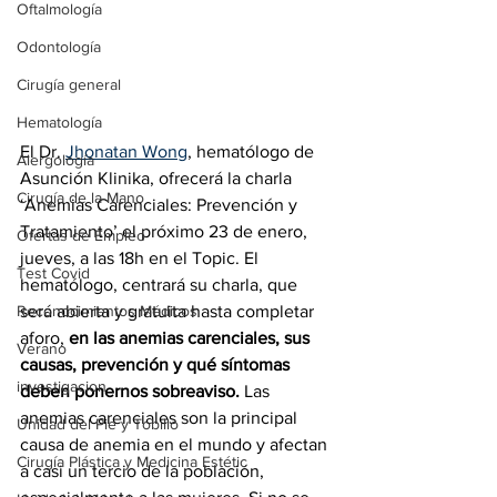
Oftalmología
Odontología
Cirugía general
Hematología
El Dr. 
Jhonatan Wong
, hematólogo de 
Alergología
Asunción Klinika, ofrecerá la charla 
Cirugía de la Mano
‘Anemias Carenciales: Prevención y 
Tratamiento’ el próximo 23 de enero, 
Ofertas de Empleo
jueves, a las 18h en el Topic. El 
Test Covid
hematólogo, centrará su charla, que 
Reconocimientos Médicos
será abierta y gratuita hasta completar 
aforo, 
en las anemias carenciales, sus 
Verano
causas, prevención y qué síntomas 
investigacion
deben ponernos sobreaviso.
 Las 
anemias carenciales son la principal 
Unidad del Pie y Tobillo
causa de anemia en el mundo y afectan 
Cirugía Plástica y Medicina Estétic
a casi un tercio de la población, 