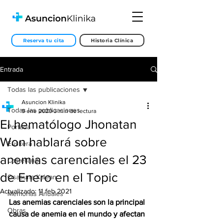
Reserva tu cita
Historia Clínica
Entrada
Todas las publicaciones
Asuncion Klinika
Todas las publicaciones
9 ene 2020
3 min de lectura
El hematólogo Jhonatan
Portada
Won hablará sobre
Euskera
anemias carenciales el 23
Castellano
de Enero en el Topic
Osasuna Kalean
Actualizado:
11 feb 2021
Memorias Anuales
Las anemias carenciales son la principal 
Obras
causa de anemia en el mundo y afectan 