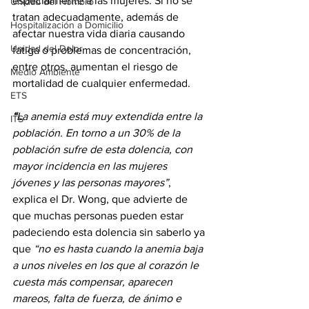
especialmente a las mujeres. Si no se 
Unidad del Hombro
tratan adecuadamente, además de 
Hospitalización a Domicilio
afectar nuestra vida diaria causando 
Unidad del Dolor
fatiga o problemas de concentración, 
entre otros, aumentan el riesgo de 
Medio Ambiente
mortalidad de cualquier enfermedad. 
ETS
“
La anemia está muy extendida entre la 
ITS
población. En torno a un 30% de la 
población sufre de esta dolencia, con 
mayor incidencia en las mujeres 
jóvenes y las personas mayores”
, 
explica el Dr. Wong, que advierte de 
que muchas personas pueden estar 
padeciendo esta dolencia sin saberlo ya 
que 
“no es hasta cuando la anemia baja 
a unos niveles en los que al corazón le 
cuesta más compensar, aparecen 
mareos, falta de fuerza, de ánimo e 