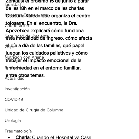
Zerkausi el próximo 15 de junio a partir 
Igualdad
de las 18h en el marco de las charlas 
Nuestros Especialistas
Osasuna Kalean que organiza el centro 
tolosarra. En el encuentro, la Dra. 
Cooperación
Apezetxea explicará cómo funciona 
Seguridad del Paciente
esta modalidad de ingreso, cómo afecta 
al día a día de las familias, qué papel 
Gripe
juegan los cuidados paliativos y cómo 
Nutrición con Ariane
trabajar el impacto emocional de la 
Entrevista
enfermedad en el entorno familiar, 
entre otros temas. 
Actualidad
Investigación
COVID-19
Unidad de Cirugía de Columna
Urología
Traumatología
Charla: 
Cuando el Hospital va Casa