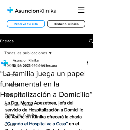
Reserva tu cita
Historia Clínica
Entrada
Todas las publicaciones
Asuncion Klinika
Todas las publicaciones
12 jun 2023
4 min de lectura
“La familia juega un papel
Portada
fundamental en la
Euskera
Hospitalización a Domicilio”
Castellano
La Dra. Marga Apezetxea, jefa del 
Osasuna Kalean
servicio de Hospitalización a Domicilio 
Memorias Anuales
de Asuncion Klinika ofrecerá la charla 
“Cuando el Hospital va a Casa”
 en el 
Obras