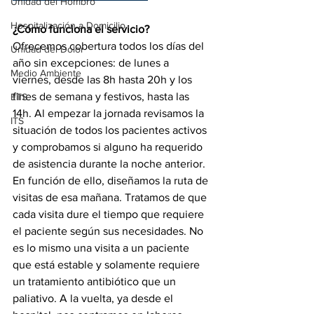
Unidad del Hombro
Hospitalización a Domicilio
¿Cómo funciona el servicio?
Ofrecemos cobertura todos los días del 
Unidad del Dolor
año sin excepciones: de lunes a 
Medio Ambiente
viernes, desde las 8h hasta 20h y los 
fines de semana y festivos, hasta las 
ETS
14h. Al empezar la jornada revisamos la 
ITS
situación de todos los pacientes activos 
y comprobamos si alguno ha requerido 
de asistencia durante la noche anterior. 
En función de ello, diseñamos la ruta de 
visitas de esa mañana. Tratamos de que 
cada visita dure el tiempo que requiere 
el paciente según sus necesidades. No 
es lo mismo una visita a un paciente 
que está estable y solamente requiere 
un tratamiento antibiótico que un 
paliativo. A la vuelta, ya desde el 