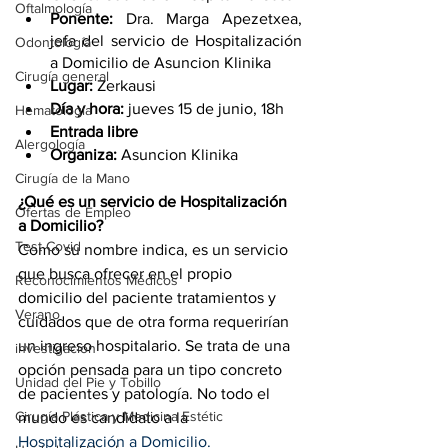
Oftalmología
Ponente:
 Dra. Marga Apezetxea, 
jefa del servicio de Hospitalización 
Odontología
a Domicilio de Asuncion Klinika
Cirugía general
Lugar:
 Zerkausi
Día y hora:
 jueves 15 de junio, 18h
Hematología
Entrada libre
Alergología
Organiza: 
Asuncion Klinika
Cirugía de la Mano
¿Qué es un servicio de Hospitalización 
Ofertas de Empleo
a Domicilio?
Test Covid
Como su nombre indica, es un servicio 
que busca ofrecer en el propio 
Reconocimientos Médicos
domicilio del paciente tratamientos y 
Verano
cuidados que de otra forma requerirían 
un ingreso hospitalario. Se trata de una 
investigacion
opción pensada para un tipo concreto 
Unidad del Pie y Tobillo
de pacientes y patología. No todo el 
Cirugía Plástica y Medicina Estétic
mundo es candidato a la 
Hospitalización a Domicilio.