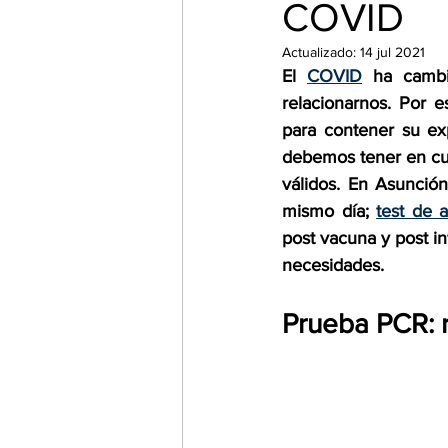
COVID
Unidad de Cirugía de Column
Actualizado:
14 jul 2021
El 
COVID
 ha cambi
relacionarnos. Por 
Cirugía general
Hematolo
para contener su ex
debemos tener en cu
válidos. En Asunción
Test Covid
Reconocimient
mismo día; 
test de 
post vacuna y post in
necesidades. 
Prueba PCR: r