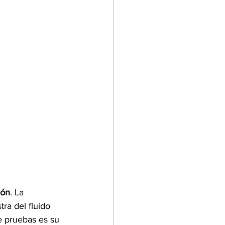
ión
. La 
ra del fluido 
de pruebas es su 