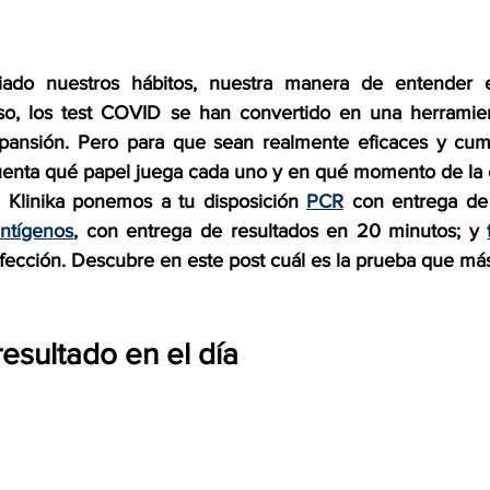
a
Urología
Traumatología
Oftalmología
O
ado nuestros hábitos, nuestra manera de entender 
eso, los test COVID se han convertido en una herramien
gía
Alergología
Cirugía de la Mano
Ofertas d
pansión. Pero para que sean realmente eficaces y cump
enta qué papel juega cada uno y en qué momento de la 
 Klinika ponemos a tu disposición 
PCR
 con entrega de 
os Médicos
Verano
investigacion
antígenos
, con entrega de resultados en 20 minutos; y 
fección. Descubre en este post cuál es la prueba que más
esultado en el día