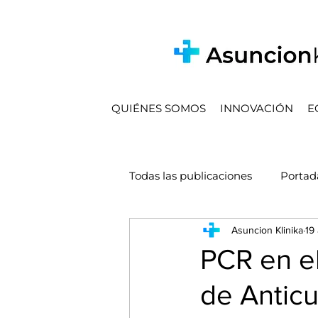
QUIÉNES SOMOS
INNOVACIÓN
E
Todas las publicaciones
Portad
Asuncion Klinika
19
Obras
Igualdad
Nues
PCR en el
de Anticu
Nutrición con Ariane
Entr