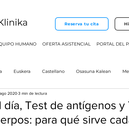
Reserva tu cita
Hi
QUIPO HUMANO
OFERTA ASISTENCIAL
PORTAL DEL 
a
Euskera
Castellano
Osasuna Kalean
Me
 ago 2020
3 min de lectura
tros Especialistas
Cooperación
Seguridad del Paci
 día, Test de antígenos y
erpos: para qué sirve cad
evista
Actualidad
Investigación
COVID-19