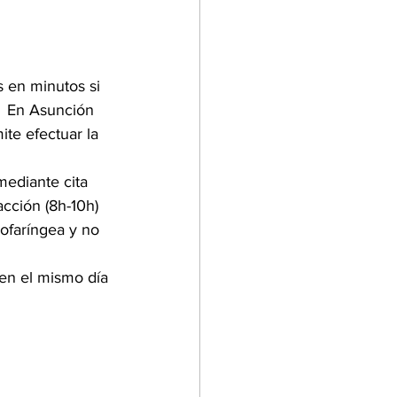
 en minutos si 
.  En Asunción 
ite efectuar la 
mediante cita 
cción (8h-10h) 
sofaríngea y no 
 en el mismo día