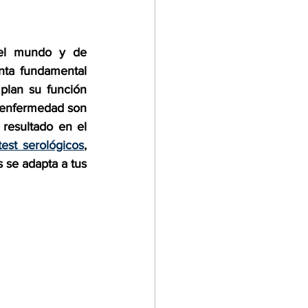
dontología
el mundo y de 
ta fundamental 
e Empleo
lan su función 
enfermedad son 
resultado en el 
test serológicos
, 
 se adapta a tus 