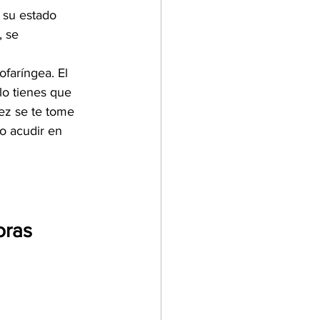
 su estado 
 se 
aríngea. ​El 
lo tienes que 
vez se te tome 
o acudir en 
oras