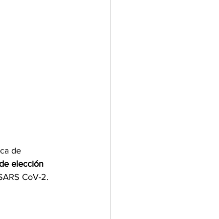
ica de 
de elección 
 SARS CoV-2. 