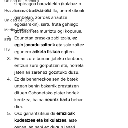
Unidad del Hombro
sinpleagoa barazkiekin (kalabazin-
krema, barazki-tortilla, perretxikoak 
Hospitalización a Domicilio
ganbekin, zorroak arrautza 
Unidad del Dolor
egosiarekin), sartu fruta gehiago 
Medio Ambiente
gosarian eta murriztu ogi kopurua.
Egunotan presaka zabiltzala, 
ez 
ETS
egin janordu saltorik
 eta saia zaitez 
ITS
egunero 
ariketa fisikoa
 egiten.
Eman zure buruari jateko denbora, 
entzun zure gorputzari eta, horrela, 
jaten ari zarenez gozatuko duzu.
Ez da beharrezkoa senide batek 
urtean behin bakarrik prestatzen 
dituen Gabonetako plater horiek 
kentzea, baina 
neurriz hartu
 behar 
dira.
Oso garrantzitsua da 
errazioak 
kudeatzea eta kalkulatzea
, aste 
osoan jan nahi ez dugun janari 