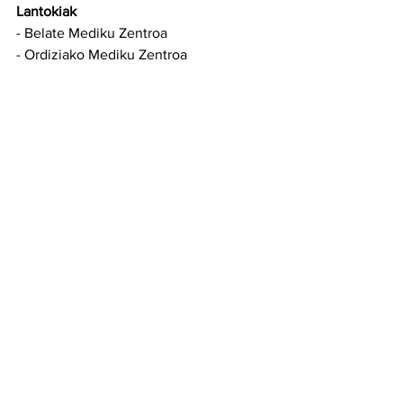
Lantokiak
- Belate Mediku Zentroa
- Ordiziako Mediku Zentroa
Euskera
Nutrición con Ariane
Ver todo
Entradas recientes