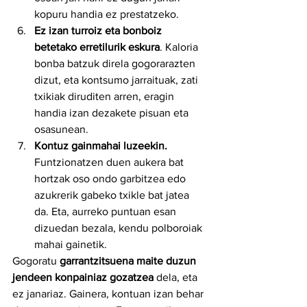
kopuru handia ez prestatzeko.
Ez izan turroiz eta bonboiz 
betetako erretilurik eskura
. Kaloria 
bonba batzuk direla gogorarazten 
dizut, eta kontsumo jarraituak, zati 
txikiak diruditen arren, eragin 
handia izan dezakete pisuan eta 
osasunean.
Kontuz gainmahai luzeekin.
Funtzionatzen duen aukera bat 
hortzak oso ondo garbitzea edo 
azukrerik gabeko txikle bat jatea 
da. Eta, aurreko puntuan esan 
dizuedan bezala, kendu polboroiak 
mahai gainetik.
Gogoratu 
garrantzitsuena maite duzun 
jendeen konpainiaz gozatzea 
dela, eta 
ez janariaz. Gainera, kontuan izan behar 