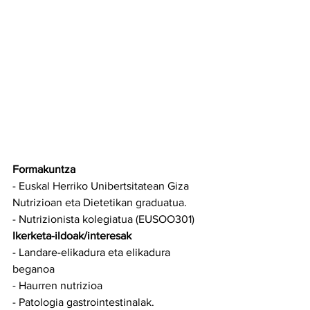
Formakuntza
- Euskal Herriko Unibertsitatean Giza 
Nutrizioan eta Dietetikan graduatua.
- Nutrizionista kolegiatua (EUSOO301)
Ikerketa-ildoak/interesak
- Landare-elikadura eta elikadura 
beganoa
- Haurren nutrizioa
- Patologia gastrointestinalak.