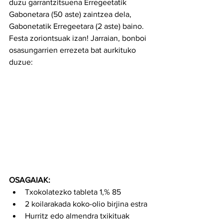
duzu garrantzitsuena Erregeetatik 
Gabonetara (50 aste) zaintzea dela, 
Gabonetatik Erregeetara (2 aste) baino. 
Festa zoriontsuak izan! Jarraian, bonboi 
osasungarrien errezeta bat aurkituko 
duzue:
OSAGAIAK:
Txokolatezko tableta 1,% 85
2 koilarakada koko-olio birjina estra
Hurritz edo almendra txikituak