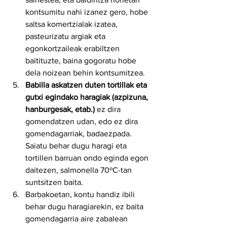
kontsumitu nahi izanez gero, hobe 
saltsa komertzialak izatea, 
pasteurizatu argiak eta 
egonkortzaileak erabiltzen 
baitituzte, baina gogoratu hobe 
dela noizean behin kontsumitzea.
Babilla askatzen duten tortillak eta 
gutxi egindako haragiak (azpizuna, 
hanburgesak, etab.)
 ez dira 
gomendatzen udan, edo ez dira 
gomendagarriak, badaezpada. 
Saiatu behar dugu haragi eta 
tortillen barruan ondo eginda egon 
daitezen, salmonella 70ºC-tan 
suntsitzen baita.
Barbakoetan, kontu handiz ibili 
behar dugu haragiarekin, ez baita 
gomendagarria aire zabalean 