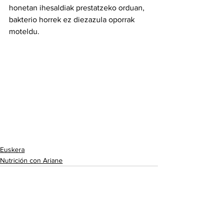
honetan ihesaldiak prestatzeko orduan, 
bakterio horrek ez diezazula oporrak 
moteldu.
Euskera
Nutrición con Ariane