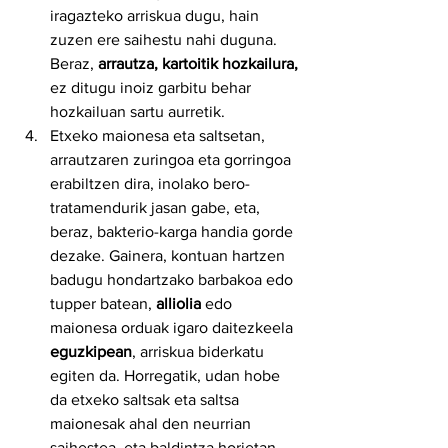
iragazteko arriskua dugu, hain 
zuzen ere saihestu nahi duguna. 
Beraz, 
arrautza, kartoitik hozkailura,
ez ditugu inoiz garbitu behar 
hozkailuan sartu aurretik.
Etxeko maionesa eta saltsetan, 
arrautzaren zuringoa eta gorringoa 
erabiltzen dira, inolako bero-
tratamendurik jasan gabe, eta, 
beraz, bakterio-karga handia gorde 
dezake. Gainera, kontuan hartzen 
badugu hondartzako barbakoa edo 
tupper batean, 
alliolia 
edo 
maionesa orduak igaro daitezkeela 
eguzkipean
, arriskua biderkatu 
egiten da. Horregatik, udan hobe 
da etxeko saltsak eta saltsa 
maionesak ahal den neurrian 
saihestea, eta baldintza horietan 