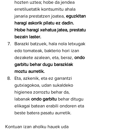
hozten uztea; hobe da jendea 
erretiluetatik kontsumitu ahala 
janaria prestatzen joatea, 
eguzkitan 
haragi askorik pilatu ez dadin. 
Hobe haragi xehatua jatea, prestatu 
bezain laster.
Barazki batzuek, hala nola letxugak 
edo tomateak, bakterio hori izan 
dezakete azalean, eta, beraz,
 ondo 
garbitu behar dugu barazkiak 
moztu aurretik.
Eta, azkenik, eta ez garrantzi 
gutxiagokoa, udan sukaldeko 
higienea zorroztu behar da, 
labanak 
ondo garbitu
 behar ditugu 
elikagai batean erabili ondoren eta 
beste batera pasatu aurretik.
Kontuan izan aholku hauek uda 