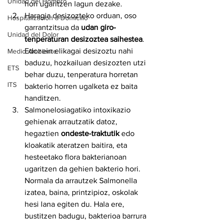
Unidad del Hombro
hori ugaritzen lagun dezake.
Haragia desizozteko orduan, oso 
Hospitalización a Domicilio
garrantzitsua da 
udan giro-
Unidad del Dolor
tenperaturan desizoztea saihestea
. 
Edozein elikagai desizoztu nahi 
Medio Ambiente
baduzu, hozkailuan desizozten utzi 
ETS
behar duzu, tenperatura horretan 
ITS
bakterio horren ugalketa ez baita 
handitzen.
Salmonelosiagatiko intoxikazio 
gehienak arrautzatik datoz, 
hegaztien 
ondeste-traktutik
 edo 
kloakatik ateratzen baitira, eta 
hesteetako flora bakterianoan 
ugaritzen da gehien bakterio hori. 
Normala da arrautzek Salmonella 
izatea, baina, printzipioz, oskolak 
hesi lana egiten du. Hala ere, 
bustitzen badugu, bakterioa barrura 